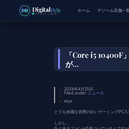
Digital
Help
DH
ホーム
デジヘル店舗一
ICTかけこみ寺
「Core i5 104
が…
2024年4月25日
Filed under:
ニュース
iisys
とても綺麗な状態の白いゲーミングPC入
しかし…
白く光るファンが5基ついているんです