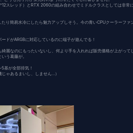
6コア12スレッド）とRTX 2060の組み合わせでミドルクラスとしては非常
。
白にしたり簡易水冷にしたら魅力アップしそう。今の青いCPUクーラーファ
ードがARGBに対応しているのに端子が遊んでる！
も綺麗なのにもったいないし、何より手を入れれば販売価格が上がって
という葛藤が。
ン5基が全部排気！
機じゃあるまいし、しません…）