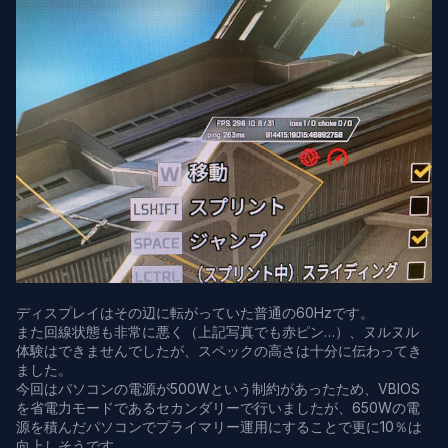
ディスプレイはその辺に転がっていた普通の60Hzです。
また回線状態も非常に悪く（上記写真でも赤ピン…）、ヌルヌル
体験はできませんでしたが、スペックの高さは十分に伝わってき
ました。
今回はパソコンの電源が500Wという制約があったため、VBIOS
を省電力モードであるセカンダリーで行いましたが、650Wの電
源を積んだパソコンでプライマリー運用にすることで更に10％は
向上しそうです。