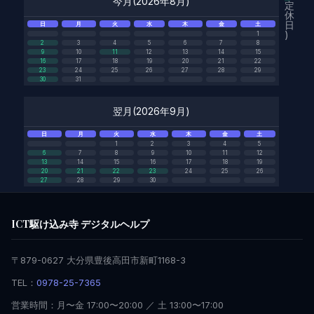
今月(2026年8月)
定
休
日
日
月
火
水
木
金
土
)
1
2
3
4
5
6
7
8
9
10
11
12
13
14
15
16
17
18
19
20
21
22
23
24
25
26
27
28
29
30
31
翌月(2026年9月)
日
月
火
水
木
金
土
1
2
3
4
5
6
7
8
9
10
11
12
13
14
15
16
17
18
19
20
21
22
23
24
25
26
27
28
29
30
ICT駆け込み寺 デジタルヘルプ
〒879-0627 大分県豊後高田市新町1168-3
TEL：
0978-25-7365
営業時間：月〜金 17:00〜20:00 ／ 土 13:00〜17:00