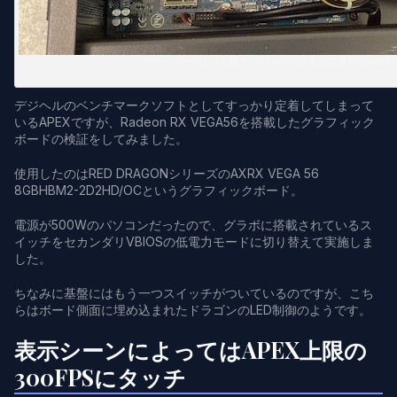
マザーボードよりも巨大、CPUの何倍も電力食いのRadeon R
デジヘルのベンチマークソフトとしてすっかり定着してしまって
いるAPEXですが、Radeon RX VEGA56を搭載したグラフィック
ボードの検証をしてみました。
使用したのはRED DRAGONシリーズのAXRX VEGA 56
8GBHBM2-2D2HD/OCというグラフィックボード。
電源が500Wのパソコンだったので、グラボに搭載されているス
イッチをセカンダリVBIOSの低電力モードに切り替えて実施しま
した。
ちなみに基盤にはもう一つスイッチがついているのですが、こち
らはボード側面に埋め込まれたドラゴンのLED制御のようです。
表示シーンによってはAPEX上限の
300FPSにタッチ