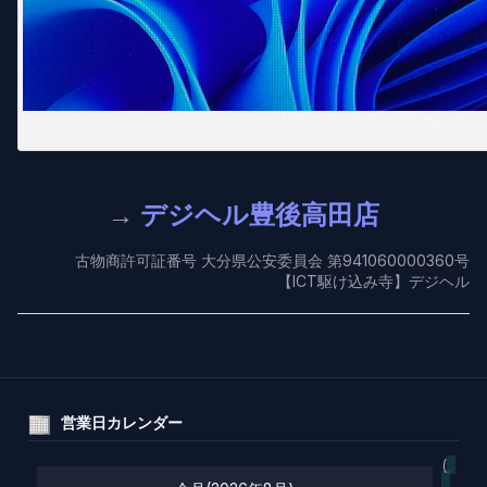
【FFベンチ】Radeon RX Vega 56
→
デジヘル豊後高田店
古物商許可証番号 大分県公安委員会 第941060000360号
【ICT駆け込み寺】デジヘル
営業日カレンダー
(