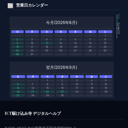
営業日カレンダー
(
今月(2026年8月)
定
休
日
日
月
火
水
木
金
土
)
1
2
3
4
5
6
7
8
9
10
11
12
13
14
15
16
17
18
19
20
21
22
23
24
25
26
27
28
29
30
31
翌月(2026年9月)
日
月
火
水
木
金
土
1
2
3
4
5
6
7
8
9
10
11
12
13
14
15
16
17
18
19
20
21
22
23
24
25
26
27
28
29
30
ICT駆け込み寺 デジタルヘルプ
〒879-0627 大分県豊後高田市新町1168-3