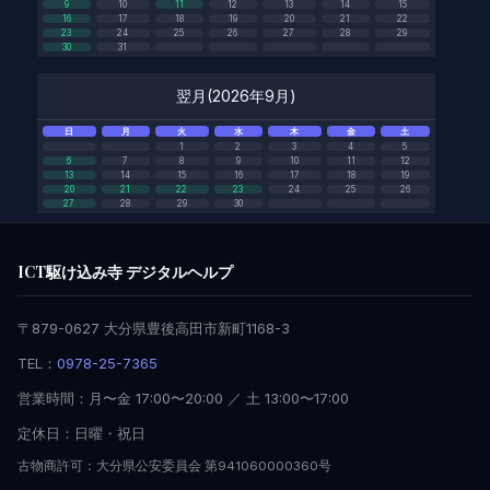
9
10
11
12
13
14
15
16
17
18
19
20
21
22
23
24
25
26
27
28
29
30
31
翌月(2026年9月)
日
月
火
水
木
金
土
1
2
3
4
5
6
7
8
9
10
11
12
13
14
15
16
17
18
19
20
21
22
23
24
25
26
27
28
29
30
ICT駆け込み寺 デジタルヘルプ
〒879-0627 大分県豊後高田市新町1168-3
TEL：
0978-25-7365
営業時間：月〜金 17:00〜20:00 ／ 土 13:00〜17:00
定休日：日曜・祝日
古物商許可：大分県公安委員会 第941060000360号