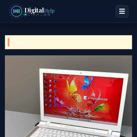
Digital
Help
☰
DH
ICTかけこみ寺
P516109