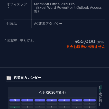
オフィスソフ
Microsoft Office 2021 Pro
ト
（Excel Word PowerPoint Outlook Access
他）
付属品
AC電源アダプター
在庫状態 : 売り切れ
¥55,000
（税別）
只今お取扱い出来ません
営業日カレンダー
(
今月(2026年8月)
定
休
日
日
月
火
水
木
金
土
)
1
2
3
4
5
6
7
8