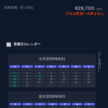
在庫状態 : 売り切れ
¥29,700
（税別）
只今お取扱い出来ません
営業日カレンダー
(
今月(2026年8月)
定
休
日
日
月
火
水
木
金
土
)
1
2
3
4
5
6
7
8
9
10
11
12
13
14
15
16
17
18
19
20
21
22
23
24
25
26
27
28
29
30
31
翌月(2026年9月)
日
月
火
水
木
金
土
1
2
3
4
5