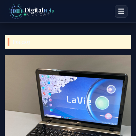
Digital
Help
☰
DH
ICTかけこみ寺
P613103