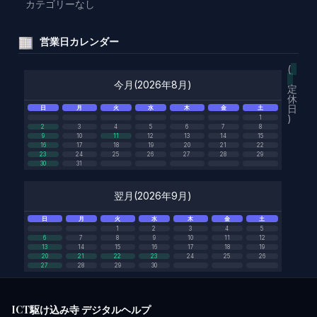
カテゴリーなし
営業日カレンダー
(
今月(2026年8月)
定
休
日
日
月
火
水
木
金
土
)
1
2
3
4
5
6
7
8
9
10
11
12
13
14
15
16
17
18
19
20
21
22
23
24
25
26
27
28
29
30
31
翌月(2026年9月)
日
月
火
水
木
金
土
1
2
3
4
5
6
7
8
9
10
11
12
13
14
15
16
17
18
19
20
21
22
23
24
25
26
27
28
29
30
ICT駆け込み寺 デジタルヘルプ